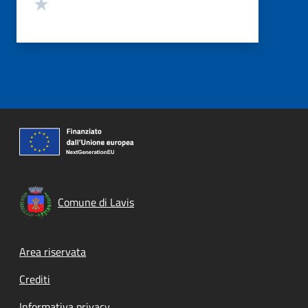
Valuta 1 stelle su 5
Comune di Lavis
Footer menu
Area riservata
Crediti
Informativa privacy