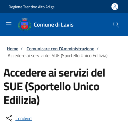
Salta al contenuto principale
Skip to footer content
Regione Trentino Alto Adige
Comune di Lavis
Briciole di pane
Home
/
Comunicare con l'Amministrazione
/
Accedere ai servizi del SUE (Sportello Unico Edilizia)
Accedere ai servizi del
SUE (Sportello Unico
Edilizia)
Condividi