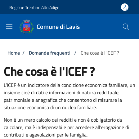
Salta al contenuto principale
Skip to footer content
Regione Trentino Alto Adige
Comune di Lavis
Briciole di pane
Home
/
Domande frequenti
/
Che cosa è l'ICEF ?
Che cosa è l'ICEF ?
L’ICEF è un indicatore della condizione economica familiare, un
insieme cioè di dati e informazioni di natura reddituale,
patrimoniale e anagrafica che consentono di misurare la
situazione economica di un nucleo familiare.
Non è un mero calcolo dei redditi e non è obbligatorio da
calcolare, ma è indispensabile per accedere all’erogazione di
contributi e agevolazioni per le famiglia.