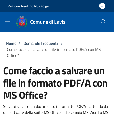
Salta al contenuto principale
Skip to footer content
Regione Trentino Alto Adige
Comune di Lavis
Briciole di pane
Home
/
Domande frequenti
/
Come faccio a salvare un file in formato PDF/A con MS
Office?
Come faccio a salvare un
file in formato PDF/A con
MS Office?
Se vuoi salvare un documento in formato PDF/A partendo da
un software della suite MS Office (ad esempio MS Word o MS