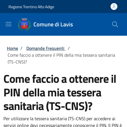
Salta al contenuto principale
Skip to footer content
Regione Trentino Alto Adige
Comune di Lavis
Briciole di pane
Home
/
Domande frequenti
/
Come faccio a ottenere il PIN della mia tessera sanitaria
(TS-CNS)?
Come faccio a ottenere il
PIN della mia tessera
sanitaria (TS-CNS)?
Per utilizzare la tessera sanitaria (TS-CNS) per accedere ai
servizi online devi necessariamente conoscerne il PIN. Il PIN è