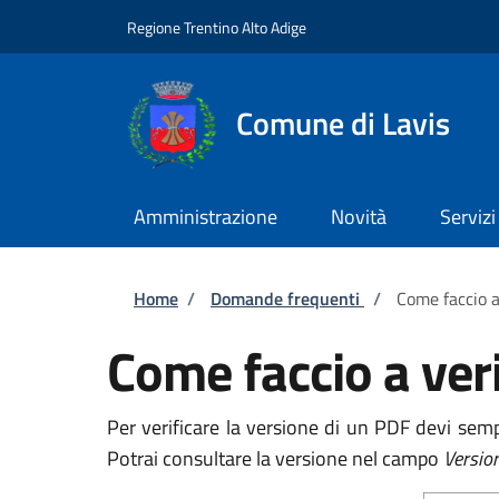
Salta al contenuto principale
Skip to footer content
Regione Trentino Alto Adige
Comune di Lavis
Amministrazione
Novità
Servizi
Briciole di pane
Home
/
Domande frequenti
/
Come faccio a
Come faccio a veri
Per verificare la versione di un PDF devi semp
Potrai consultare la versione nel campo
Versio