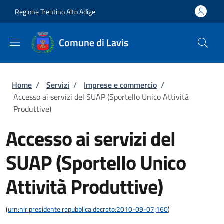
Salta al contenuto principale
Skip to footer content
Regione Trentino Alto Adige
Comune di Lavis
Briciole di pane
Home
/
Servizi
/
Imprese e commercio
/
Accesso ai servizi del SUAP (Sportello Unico Attività
Produttive)
Accesso ai servizi del
SUAP (Sportello Unico
Attività Produttive)
(
urn:nir:presidente.repubblica:decreto:2010-09-07;160
)