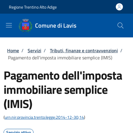
Salta al contenuto principale
Skip to footer content
Regione Trentino Alto Adige
Comune di Lavis
Briciole di pane
Home
/
Servizi
/
Tributi, finanze e contravvenzioni
/
Pagamento dell'imposta immobiliare semplice (IMIS)
Pagamento dell'imposta
immobiliare semplice
(IMIS)
(
urn:nir:provincia.trento:legge:2014-12-30;14
)
Servizio attivo