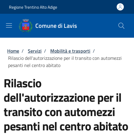
Salta al contenuto principale
Skip to footer content
Regione Trentino Alto Adige
Comune di Lavis
Briciole di pane
Home
/
Servizi
/
Mobilità e trasporti
/
Rilascio dell'autorizzazione per il transito con automezzi
pesanti nel centro abitato
Rilascio
dell'autorizzazione per il
transito con automezzi
pesanti nel centro abitato