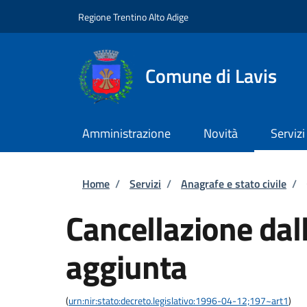
Salta al contenuto principale
Skip to footer content
Regione Trentino Alto Adige
Comune di Lavis
Amministrazione
Novità
Servizi
Briciole di pane
Home
/
Servizi
/
Anagrafe e stato civile
/
Cancellazione dall
aggiunta
(
urn:nir:stato:decreto.legislativo:1996-04-12;197~art1
)