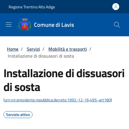
Salta al contenuto principale
Skip to footer content
Regione Trentino Alto Adige
Comune di Lavis
Briciole di pane
Home
/
Servizi
/
Mobilità e trasporti
/
Installazione di dissuasori di sosta
Installazione di dissuasori
di sosta
(
urn:nir:presidente.repubblica:decreto:1992-12-16;495~art180
)
Servizio attivo