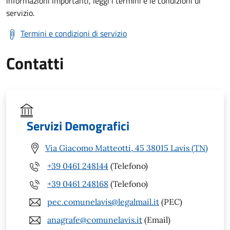
informazioni importanti, leggi i termini e le condizioni di
servizio.
Termini e condizioni di servizio
Contatti
Servizi Demografici
Via Giacomo Matteotti, 45 38015 Lavis (TN)
+39 0461 248144
(Telefono)
+39 0461 248168
(Telefono)
pec.comunelavis@legalmail.it
(PEC)
anagrafe@comunelavis.it
(Email)