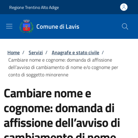
Salta al contenuto principale
Skip to footer content
Regione Trentino Alto Adige
Comune di Lavis
Briciole di pane
Home
/
Servizi
/
Anagrafe e stato civile
/
Cambiare nome e cognome: domanda di affissione
dell’avviso di cambiamento di nome e/o cognome per
conto di soggetto minorenne
Cambiare nome e
cognome: domanda di
affissione dell’avviso di
cambiamento di nome