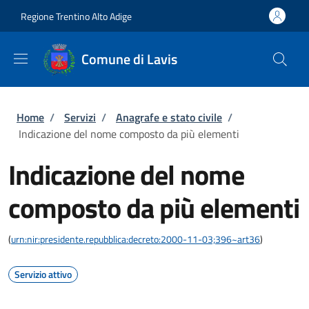
Salta al contenuto principale
Skip to footer content
Regione Trentino Alto Adige
Comune di Lavis
Briciole di pane
Home
/
Servizi
/
Anagrafe e stato civile
/
Indicazione del nome composto da più elementi
Indicazione del nome
composto da più elementi
(
urn:nir:presidente.repubblica:decreto:2000-11-03;396~art36
)
Servizio attivo