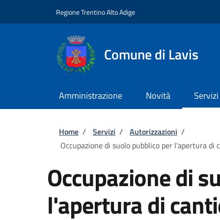
Salta al contenuto principale
Skip to footer content
Regione Trentino Alto Adige
Comune di Lavis
Amministrazione
Novità
Servizi
Briciole di pane
Home
/
Servizi
/
Autorizzazioni
/
Occupazione di suolo pubblico per l'apertura di c
Occupazione di su
l'apertura di cant