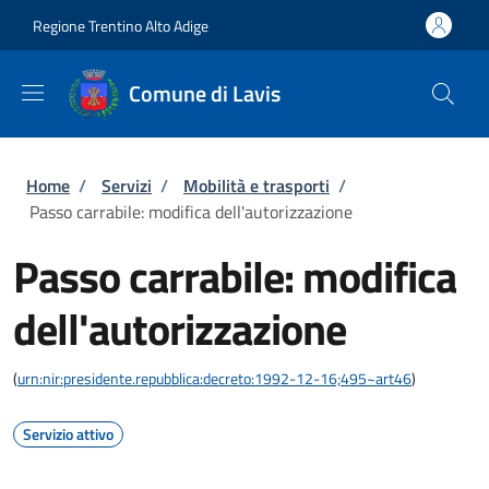
Salta al contenuto principale
Skip to footer content
Regione Trentino Alto Adige
Comune di Lavis
Briciole di pane
Home
/
Servizi
/
Mobilità e trasporti
/
Passo carrabile: modifica dell'autorizzazione
Passo carrabile: modifica
dell'autorizzazione
(
urn:nir:presidente.repubblica:decreto:1992-12-16;495~art46
)
Servizio attivo