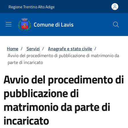
Salta al contenuto principale
Skip to footer content
Regione Trentino Alto Adige
Comune di Lavis
Briciole di pane
Home
/
Servizi
/
Anagrafe e stato civile
/
Avvio del procedimento di pubblicazione di matrimonio da
parte di incaricato
Avvio del procedimento di
pubblicazione di
matrimonio da parte di
incaricato