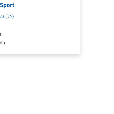
 Sport
vis (TN)
)
il)