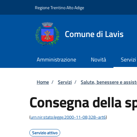
Salta al contenuto principale
Skip to footer content
Regione Trentino Alto Adige
Comune di Lavis
Amministrazione
Novità
Servizi
Briciole di pane
Home
/
Servizi
/
Salute, benessere e assis
Consegna della sp
(
urn:nir:stato:legge:2000-11-08;328~art6
)
Servizio attivo